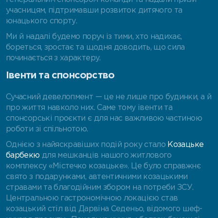
учасницям, підтримавши розвиток дитячого та
юнацького спорту.
Ми й надалі будемо поруч із тими, хто надихає,
бореться, зростає та щодня доводить, що сила
починається з характеру.
Івенти та спонсорство
Сучасний девелопмент — це не лише про будинки, а й
про життя навколо них. Саме тому івенти та
спонсорські проєкти є для нас важливою частиною
роботи зі спільнотою.
Однією з найяскравіших подій року стало
Козацьке
барбекю
для мешканців нашого житлового
комплексу «Містечко козацьке». Це було справжнє
свято з подарунками, автентичними козацькими
стравами та благодійним збором на потреби ЗСУ.
Центральною гастрономічною локацією став
козацький стіл від Дарвіна Седеньо, відомого шеф-