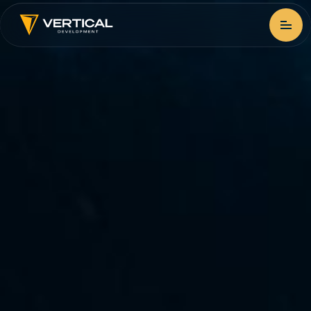
Головна
Проєкти
Брокеридж
Про компанію
Новини
Контакти