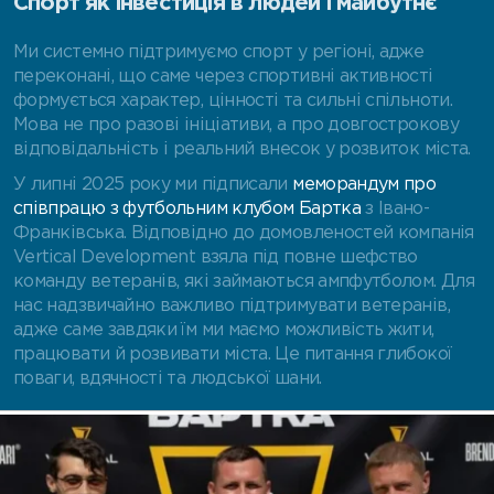
Спорт як інвестиція в людей і майбутнє
Ми системно підтримуємо спорт у регіоні, адже
переконані, що саме через спортивні активності
формується характер, цінності та сильні спільноти.
Мова не про разові ініціативи, а про довгострокову
відповідальність і реальний внесок у розвиток міста.
У липні 2025 року ми підписали
меморандум про
співпрацю з футбольним клубом Бартка
з Івано-
Франківська. Відповідно до домовленостей компанія
Vertical Development взяла під повне шефство
команду ветеранів, які займаються ампфутболом. Для
нас надзвичайно важливо підтримувати ветеранів,
адже саме завдяки їм ми маємо можливість жити,
працювати й розвивати міста. Це питання глибокої
поваги, вдячності та людської шани.