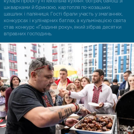
кухаря проєкту «Пекельна кухня»: бограч, банош зі
шкварками й бринзою, картопля по-козацьки,
шашлик і паляниця. Гості брали участь у змаганнях,
конкурсах і кулінарних батлах, а кульмінацією свята
став конкурс «Ґаздиня року», який зібрав десятки
вправних господинь.