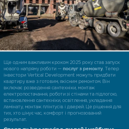
Ще одним важливим кроком 2025 року став запуск
нового напряму роботи —
послуг з ремонту
. Тепер
інвестори Vertical Development можуть придбати
квартиру вже з готовим, якісним ремонтом. Він
включає розведення сантехніки, монтаж
електропостачання, роботи зі стінами та підлогою,
встановлення сантехніки, освітлення, укладання
ламінату, монтаж плінтусів і дверей. Це рішення для
тих, хто цінує час, комфорт і прогнозований
результат.