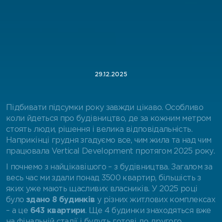
29.12.2025
Підбивати підсумки року завжди цікаво. Особливо
коли йдеться про будівництво, де за кожним метром
стоять люди, рішення і велика відповідальність.
Наприкінці грудня згадуємо все, чим жила та над чим
працювала Vertical Development протягом 2025 року.
І почнемо з найцікавішого – з будівництва. Загалом за
весь час ми здали понад 3500 квартир, більшість з
яких уже мають щасливих власників. У 2025 році
було
здано 8 будинків
у різних житлових комплексах
– а це
643 квартири
. Ще 4 будинки знаходяться вже
на фінальній стадії і будуть готові до другого