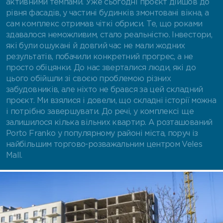
активними темпами. Уже сьогодні проєкт дійшов до
рівня фасадів, у частині будинків змонтовані вікна, а
сам комплекс отримав чіткі обриси. Те, що роками
здавалося неможливим, стало реальністю. Інвестори,
які були ошукані й довгий час не мали жодних
результатів, побачили конкретний прогрес, а не
просто обіцянки. До нас зверталися люди, які до
цього обійшли зі своєю проблемою різних
забудовників, але ніхто не брався за цей складний
проєкт. Ми взялися і довели, що складні історії можна
і потрібно завершувати. До речі, у комплексі ще
залишилося кілька вільних квартир. А розташований
Porto Franko у популярному районі міста, поруч із
найбільшим торгово-розважальним центром Veles
Mall.