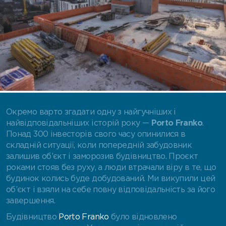
Окремо варто згадати одну з найгучніших і
найвідповідальніших історій року —
Porto Franko
.
Понад 300 інвесторів свого часу опинилися в
складній ситуації, коли попередній забудовник
залишив об’єкт і заморозив будівництво. Проєкт
роками стояв без руху, а люди втрачали віру в те, що
будинок колись буде добудований. Ми викупили цей
об’єкт і взяли на себе повну відповідальність за його
завершення.
Будівництво
Porto Franko
було відновлено