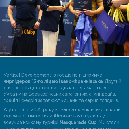
Vertical Development із гордістю підтримує
чирлідерок 13-го ліцею Івано-Франківська
. Другий
рік поспіль ці талановиті дівчата вражають всю
Україну на Всеукраїнських змаганнях, а їхні драйв,
грація і феєрія запалюють сцени та серця глядачів.
А у вересні 2025 року команда франківської школи
художньої гімнастики
Almazur
взяла участь у
всеукраїнському турнірі
Masquerade Cup
. Ми стали
генеральним спонсором команди та надали призи