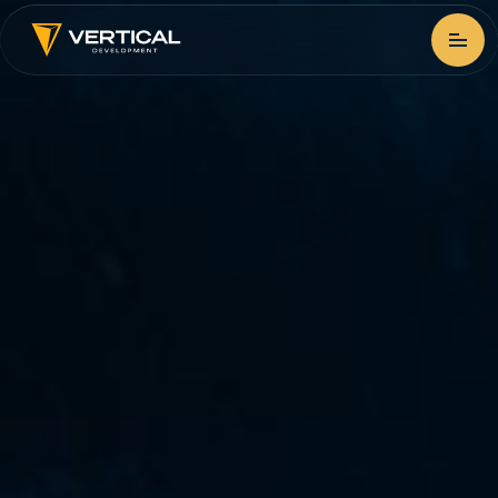
Головна
Проєкти
Брокеридж
Про компанію
Новини
Контакти