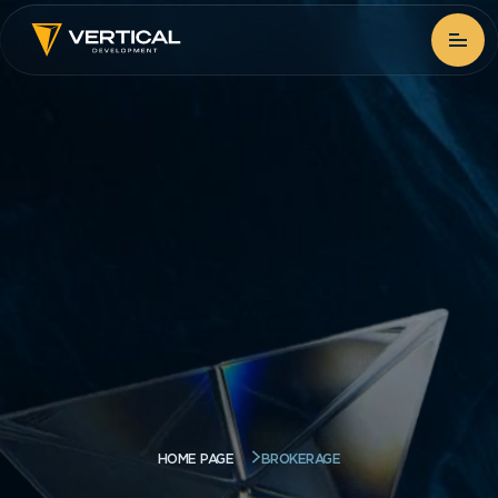
Home page
Projects
Brokerage
Про компанію
News
(Українська) Контакти
BROKERAGE
HOME PAGE