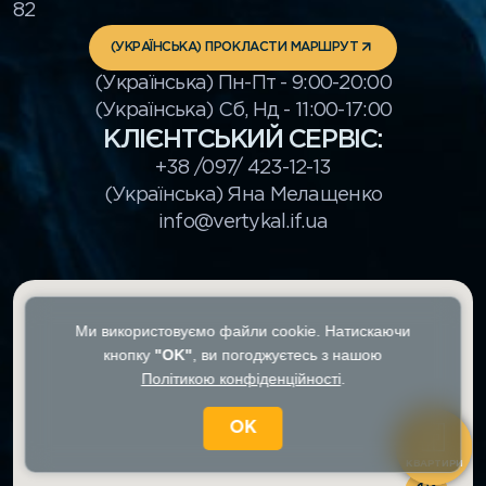
82
(УКРАЇНСЬКА) ПРОКЛАСТИ МАРШРУТ
(Українська) Пн-Пт - 9:00-20:00
(Українська) Cб, Нд - 11:00-17:00
КЛІЄНТСЬКИЙ СЕРВІС:
+38 /097/ 423-12-13
(Українська) Яна Мелащенко
info@vertykal.if.ua
Ми використовуємо файли cookie. Натискаючи
кнопку
"OK"
, ви погоджуєтесь з нашою
Політикою конфіденційності
.
OK
КВАРТИРИ