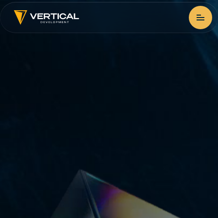
Home page
Projects
Brokerage
Про компанію
News
(Українська) Контакти